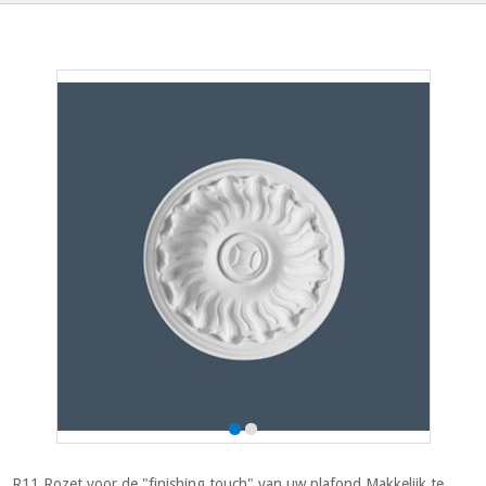
R11 Rozet voor de "finishing touch" van uw plafond.Makkelijk te