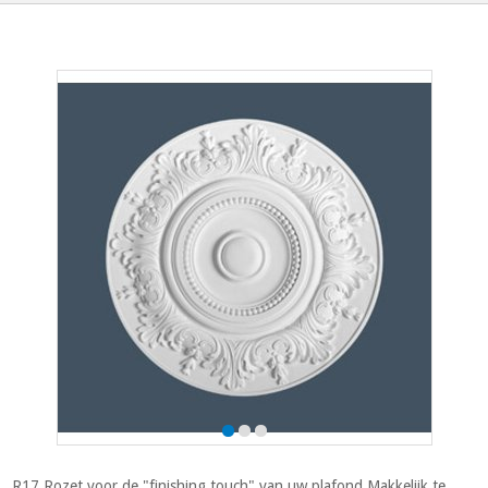
R17 Rozet voor de "finishing touch" van uw plafond.Makkelijk te