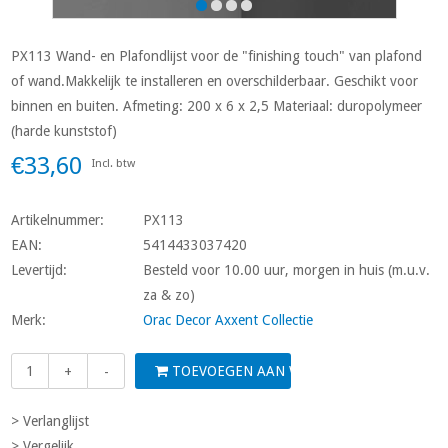
PX113 Wand- en Plafondlijst voor de "finishing touch" van plafond
of wand.Makkelijk te installeren en overschilderbaar. Geschikt voor
binnen en buiten. Afmeting: 200 x 6 x 2,5 Materiaal: duropolymeer
(harde kunststof)
€33,60
Incl. btw
Artikelnummer:
PX113
EAN:
5414433037420
Levertijd:
Besteld voor 10.00 uur, morgen in huis (m.u.v.
za & zo)
Merk:
Orac Decor Axxent Collectie
TOEVOEGEN AAN WINKELWAGEN
+
-
> Verlanglijst
> Vergelijk