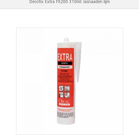
Decofix Extra FX200 310ml: lasnaaden lijm