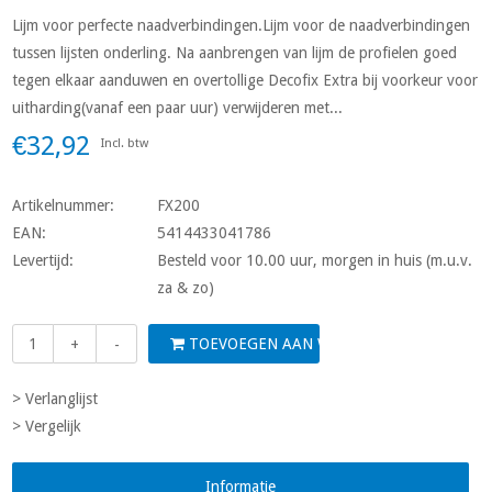
Lijm voor perfecte naadverbindingen.Lijm voor de naadverbindingen
tussen lijsten onderling. Na aanbrengen van lijm de profielen goed
tegen elkaar aanduwen en overtollige Decofix Extra bij voorkeur voor
uitharding(vanaf een paar uur) verwijderen met...
€32,92
Incl. btw
Artikelnummer:
FX200
EAN:
5414433041786
Levertijd:
Besteld voor 10.00 uur, morgen in huis (m.u.v.
za & zo)
TOEVOEGEN AAN WINKELWAGEN
+
-
> Verlanglijst
> Vergelijk
Informatie