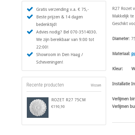
R27 Rozet v
Gratis verzending v.a. € 75,-
Makkelijk te
Beste prijzen & 14 dagen
Geschikt voo
bedenktijd!
Advies nodig? Bel 070-3514030.
Diameter
: 7
We zijn bereikbaar van 9:00 tot
22:00!
Materiaal:
p
Showroom in Den Haag /
Scheveningen!
Kleur: Wi
Installatie In
Recente producten
Wissen
Verlijmen b
ROZET R27 75CM
Verlijmen bu
€190,90