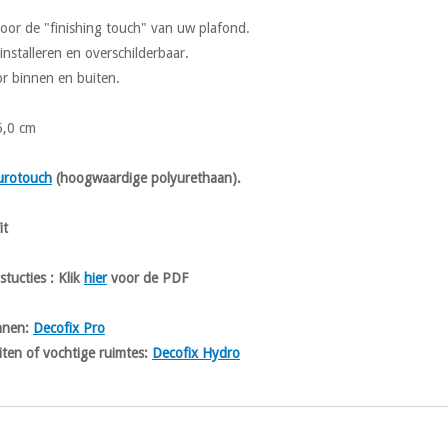
oor de "finishing touch" van uw plafond.
 installeren en overschilderbaar.
r binnen en buiten.
5,0 cm
urotouch
(hoogwaardige polyurethaan).
t
stucties :
Klik
hier
voor de PDF
innen:
Decofix Pro
iten of vochtige ruimtes:
Decofix Hydro