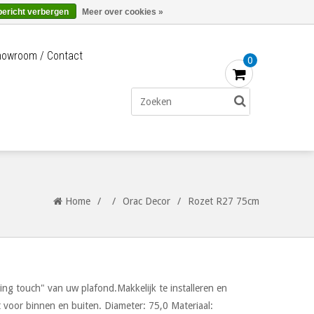
Merken
Bestellen - €0,00
Inloggen
bericht verbergen
Meer over cookies »
owroom / Contact
0
Home
/
/
Orac Decor
/
Rozet R27 75cm
ing touch" van uw plafond.Makkelijk te installeren en
t voor binnen en buiten. Diameter: 75,0 Materiaal: