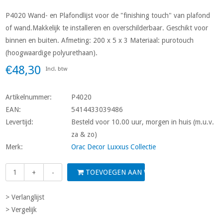
P4020 Wand- en Plafondlijst voor de "finishing touch" van plafond
of wand.Makkelijk te installeren en overschilderbaar. Geschikt voor
binnen en buiten. Afmeting: 200 x 5 x 3 Materiaal: purotouch
(hoogwaardige polyurethaan).
€48,30
Incl. btw
Artikelnummer:
P4020
EAN:
5414433039486
Levertijd:
Besteld voor 10.00 uur, morgen in huis (m.u.v.
za & zo)
Merk:
Orac Decor Luxxus Collectie
TOEVOEGEN AAN WINKELWAGEN
+
-
> Verlanglijst
> Vergelijk