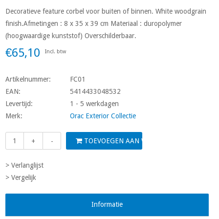
Decoratieve feature corbel voor buiten of binnen. White woodgrain
finish.Afmetingen : 8 x 35 x 39 cm Materiaal : duropolymer
(hoogwaardige kunststof) Overschilderbaar.
€65,10
Incl. btw
Artikelnummer:
FC01
EAN:
5414433048532
Levertijd:
1 - 5 werkdagen
Merk:
Orac Exterior Collectie
TOEVOEGEN AAN WINKELWAGEN
+
-
> Verlanglijst
> Vergelijk
Informatie