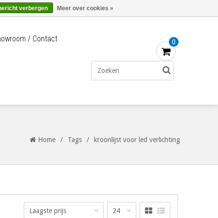
Merken
Bestellen - €0,00
Inloggen
bericht verbergen
Meer over cookies »
owroom / Contact
0
Home
/
Tags
/
kroonlijst voor led verlichting
Laagste prijs
24