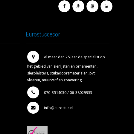
Eurostucdecor
Al meer dan 25 jaar de specialist op
het gebied van sierlijsten en ornamenten,
sierpleisters, stukadoorsmaterialen, pvc
vloeren, muurverf en zonwering.
070-3514030 / 06-38029953
info@eurostuc.nl