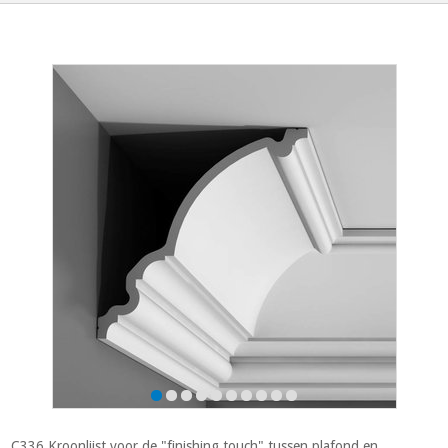
C336 Kroonlijst voor de "finishing touch" tussen plafond en