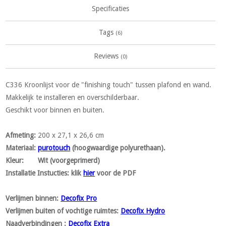
Specificaties
Tags
(6)
Reviews
(0)
C336 Kroonlijst voor de "finishing touch" tussen plafond en wand.
Makkelijk te installeren en overschilderbaar.
Geschikt voor binnen en buiten.
Afmeting
:
200 x 27,1 x 26,6 cm
Materiaal
:
purotouch
(hoogwaardige polyurethaan).
Kleur
: Wit (voorgeprimerd)
Installatie Instucties:
klik
hier
voor de PDF
Verlijmen binnen:
Decofix Pro
Verlijmen buiten of vochtige ruimtes:
Decofix Hydro
Naadverbindingen :
Decofix Extra