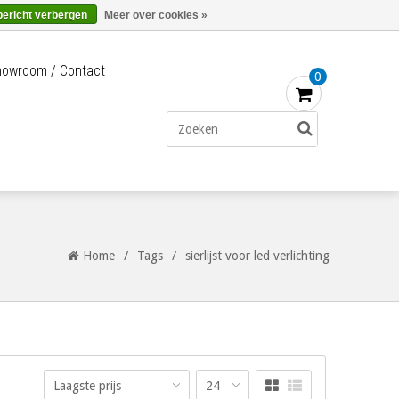
Merken
Bestellen - €0,00
Inloggen
bericht verbergen
Meer over cookies »
owroom / Contact
0
Home
/
Tags
/
sierlijst voor led verlichting
Laagste prijs
24