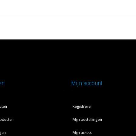
en
Mijn account
cten
Registreren
oducten
Mijn bestellingen
gen
Mijn tickets