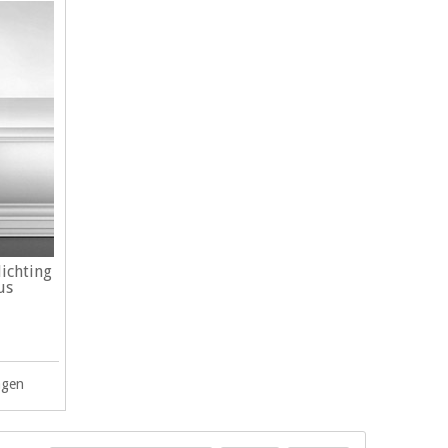
lichting
us
agen