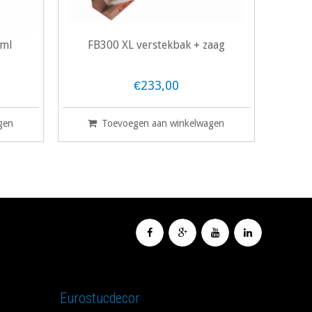
0ml
FB300 XL verstekbak + zaag
€233,00
gen
Toevoegen aan winkelwagen
Eurostucdecor