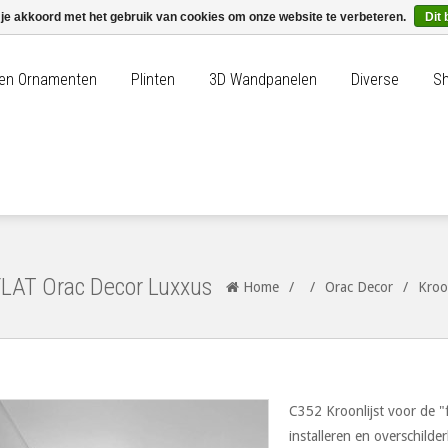
 je akkoord met het gebruik van cookies om onze website te verbeteren.
Dit 
n en Ornamenten
Plinten
3D Wandpanelen
Diverse
Sh
2 FLAT Orac Decor Luxxus
Home
/
/
Orac Decor
/
Kroo
C352 Kroonlijst voor de "
installeren en overschild