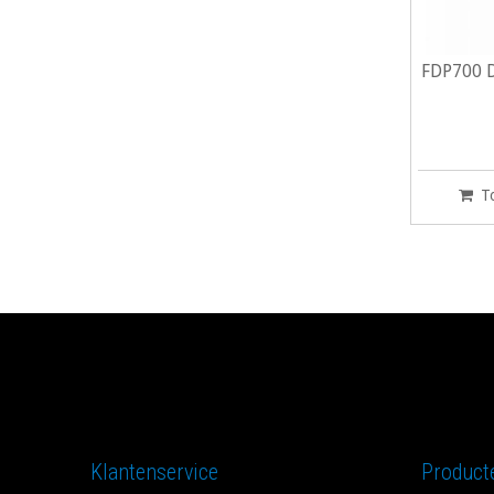
FDP700 D
T
Klantenservice
Product