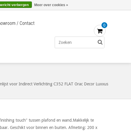
Merken
Bestellen - €0,00
Inloggen
bericht verbergen
Meer over cookies »
owroom / Contact
0
nlijst voor Indirect Verlichting C352 FLAT Orac Decor Luxxus
finishing touch" tussen plafond en wand.Makkelijk te
erbaar. Geschikt voor binnen en buiten. Afmeting: 200 x