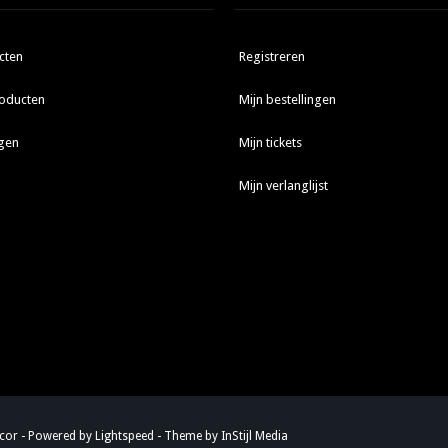
cten
Registreren
oducten
Mijn bestellingen
gen
Mijn tickets
Mijn verlanglijst
ecor - Powered by
Lightspeed
- Theme by
InStijl Media