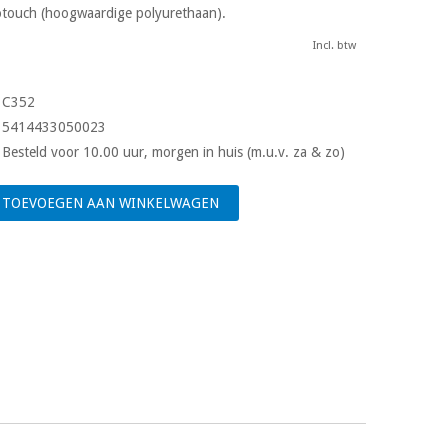
rotouch (hoogwaardige polyurethaan).
Incl. btw
C352
5414433050023
Besteld voor 10.00 uur, morgen in huis (m.u.v. za & zo)
TOEVOEGEN AAN WINKELWAGEN