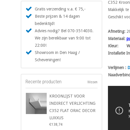
C352 Kroonli
Gratis verzending v.a. € 75,-
Makkelijk te
Beste prijzen & 14 dagen
Geschikt voo
bedenktijd!
Advies nodig? Bel 070-3514030.
Afmeting
:
2
We zijn bereikbaar van 9:00 tot
Materiaal
:
p
22:00!
Kleur
: Wit
Showroom in Den Haag /
Installatie I
Scheveningen!
Verlijmen :
D
Naadverbind
Recente producten
Wissen
KROONLIJST VOOR
INDIRECT VERLICHTING
C352 FLAT ORAC DECOR
LUXXUS
€138,74