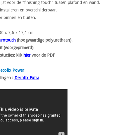
jst voor de "finishing touch" tussen plafond en wand.
 installeren en overschilderbaar.
r binnen en buiten.
00 x 7,6 x 17,1 cm
urotouch
(hoogwaardige polyurethaan).
 (voorgeprimerd)
nstucties:
klik
hier
voor de PDF
ecofix Power
ingen :
Decofix Extra