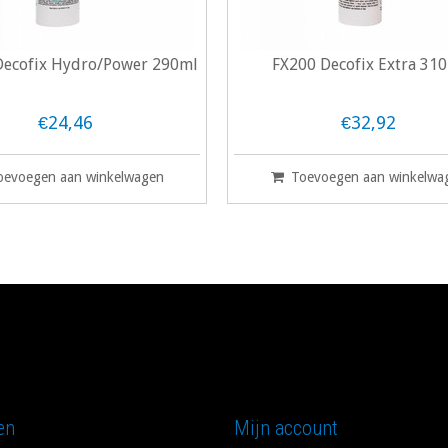
ecofix Hydro/Power 290ml
FX200 Decofix Extra 31
€24,46
€32,92
oevoegen aan winkelwagen
Toevoegen aan winkelwa
en
Mijn account