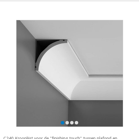
C240 Kroonlijst voor de "finishing touch" tussen plafond en