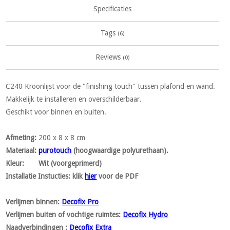
Specificaties
Tags
(6)
Reviews
(0)
C240 Kroonlijst voor de "finishing touch" tussen plafond en wand.
Makkelijk te installeren en overschilderbaar.
Geschikt voor binnen en buiten.
Afmeting
:
200 x 8 x 8 cm
Materiaal
:
purotouch
(hoogwaardige polyurethaan).
Kleur
: Wit (voorgeprimerd)
Installatie Instucties:
klik
hier
voor de PDF
Verlijmen binnen:
Decofix Pro
Verlijmen buiten of vochtige ruimtes:
Decofix Hydro
Naadverbindingen :
Decofix Extra