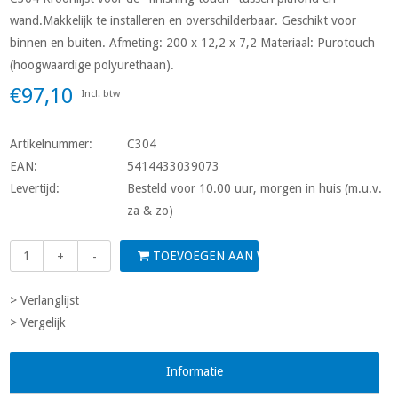
wand.Makkelijk te installeren en overschilderbaar. Geschikt voor
binnen en buiten. Afmeting: 200 x 12,2 x 7,2 Materiaal: Purotouch
(hoogwaardige polyurethaan).
€97,10
Incl. btw
Artikelnummer:
C304
EAN:
5414433039073
Levertijd:
Besteld voor 10.00 uur, morgen in huis (m.u.v.
za & zo)
TOEVOEGEN AAN WINKELWAGEN
+
-
> Verlanglijst
> Vergelijk
Informatie