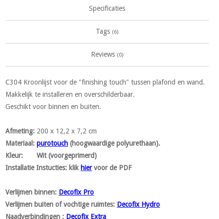
Specificaties
Tags
(6)
Reviews
(0)
C304 Kroonlijst voor de "finishing touch" tussen plafond en wand.
Makkelijk te installeren en overschilderbaar.
Geschikt voor binnen en buiten.
Afmeting
:
200 x 12,2 x 7,2 cm
Materiaal
:
purotouch
(hoogwaardige polyurethaan).
Kleur
: Wit (voorgeprimerd)
Installatie Instucties:
klik
hier
voor de PDF
Verlijmen binnen:
Decofix Pro
Verlijmen buiten of vochtige ruimtes:
Decofix Hydro
Naadverbindingen :
Decofix Extra