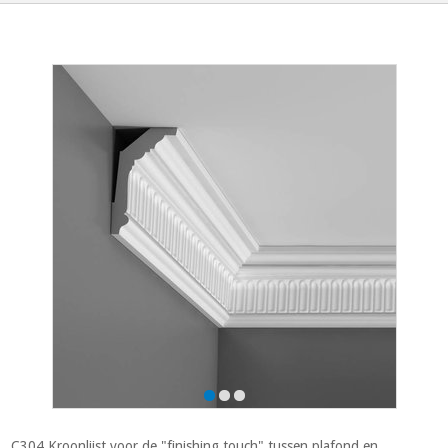
C304 Kroonlijst voor de "finishing touch" tussen plafond en