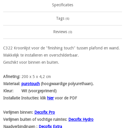
Specificaties
Tags
(6)
Reviews
(0)
C322 Kroonlijst voor de "finishing touch" tussen plafond en wand.
Makkelijk te installeren en overschilderbaar.
Geschikt voor binnen en buiten.
Afmeting
:
200 x 5 x 4,2 cm
Materiaal
:
purotouch
(hoogwaardige polyurethaan).
Kleur
: Wit (voorgeprimerd)
Installatie Instucties:
klik
hier
voor de PDF
Verlijmen binnen:
Decofix Pro
Verlijmen buiten of vochtige ruimtes:
Decofix Hydro
Naadverbindingen :
Decofix Extra