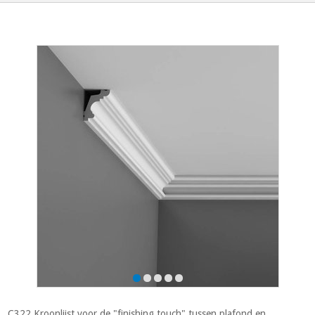
C322 Kroonlijst voor de "finishing touch" tussen plafond en