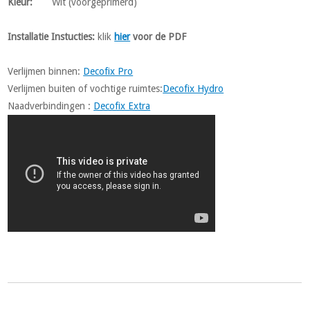
Kleur
:
Wit (voorgeprimerd)
Installatie Instucties:
klik
hier
voor de PDF
Verlijmen binnen:
Decofix Pro
Verlijmen buiten of vochtige ruimtes:
Decofix Hydro
Naadverbindingen :
Decofix Extra