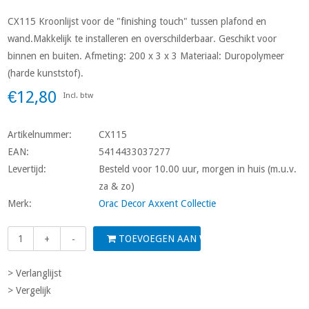
CX115 Kroonlijst voor de "finishing touch" tussen plafond en
wand.Makkelijk te installeren en overschilderbaar. Geschikt voor
binnen en buiten. Afmeting: 200 x 3 x 3 Materiaal: Duropolymeer
(harde kunststof).
€12,80
Incl. btw
Artikelnummer:
CX115
EAN:
5414433037277
Levertijd:
Besteld voor 10.00 uur, morgen in huis (m.u.v.
za & zo)
Merk:
Orac Decor Axxent Collectie
TOEVOEGEN AAN WINKELWAGEN
+
-
> Verlanglijst
> Vergelijk