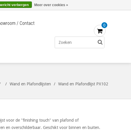
Merken
Bestellen - €0,00
Inloggen
bericht verbergen
Meer over cookies »
owroom / Contact
0
/
/
Wand en Plafondlijsten
/
Wand en Plafondlijst PX102
st voor de "finishing touch" van plafond of
eren en overschilderbaar. Geschikt voor binnen en buiten.