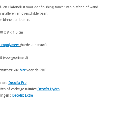
 en Plafondlijst voor de "finishing touch" van plafond of wand.
 installeren en overschilderbaar.
r binnen en buiten.
00 x 8 x 1,5 cm
uropolymeer
(harde kunststof)
it (voorgeprimerd)
nstucties:
klik
hier
voor de PDF
innen:
Decofix Pro
iten of vochtige ruimtes:
Decofix Hydro
ingen :
Decofix Extra