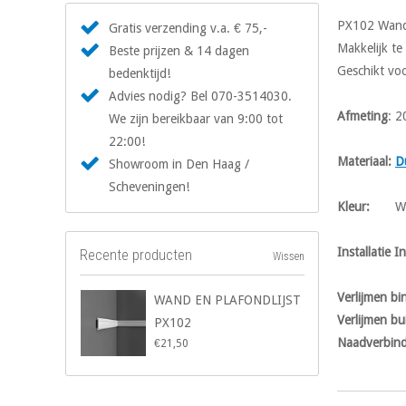
PX102 Wand-
Gratis verzending v.a. € 75,-
Makkelijk te
Beste prijzen & 14 dagen
Geschikt voo
bedenktijd!
Advies nodig? Bel 070-3514030.
Afmeting
: 2
We zijn bereikbaar van 9:00 tot
22:00!
Materiaal
:
D
Showroom in Den Haag /
Scheveningen!
Kleur
:
W
Installatie I
Recente producten
Wissen
Verlijmen b
WAND EN PLAFONDLIJST
Verlijmen bu
PX102
Naadverbind
€21,50