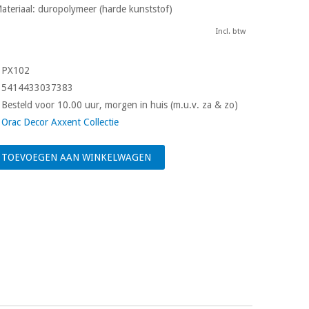
ateriaal: duropolymeer (harde kunststof)
Incl. btw
PX102
5414433037383
Besteld voor 10.00 uur, morgen in huis (m.u.v. za & zo)
Orac Decor Axxent Collectie
TOEVOEGEN AAN WINKELWAGEN