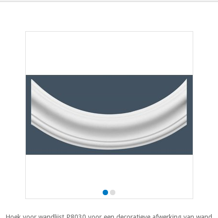
Hoek voor wandlijst P8030 voor een decoratieve afwerking van wand