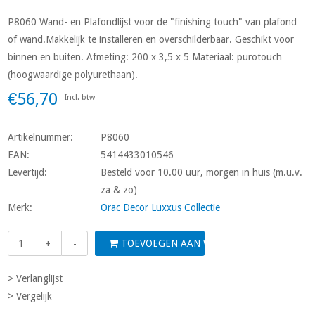
P8060 Wand- en Plafondlijst voor de "finishing touch" van plafond
of wand.Makkelijk te installeren en overschilderbaar. Geschikt voor
binnen en buiten. Afmeting: 200 x 3,5 x 5 Materiaal: purotouch
(hoogwaardige polyurethaan).
€56,70
Incl. btw
Artikelnummer:
P8060
EAN:
5414433010546
Levertijd:
Besteld voor 10.00 uur, morgen in huis (m.u.v.
za & zo)
Merk:
Orac Decor Luxxus Collectie
TOEVOEGEN AAN WINKELWAGEN
+
-
> Verlanglijst
> Vergelijk