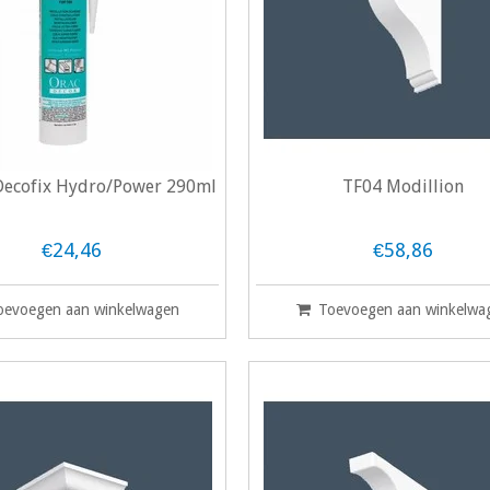
ecofix Hydro/Power 290ml
TF04 Modillion
€24,46
€58,86
oevoegen aan winkelwagen
Toevoegen aan winkelwa