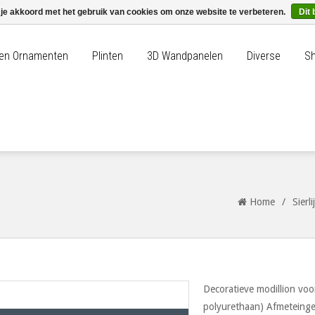
 je akkoord met het gebruik van cookies om onze website te verbeteren.
Dit 
n en Ornamenten
Plinten
3D Wandpanelen
Diverse
Sh
Home
/
Sierl
Decoratieve modillion vo
polyurethaan) Afmeteingen