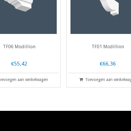
TF06 Modillion
TF01 Modillion
€55,42
€66,36
oevoegen aan winkelwagen
Toevoegen aan winkelwa