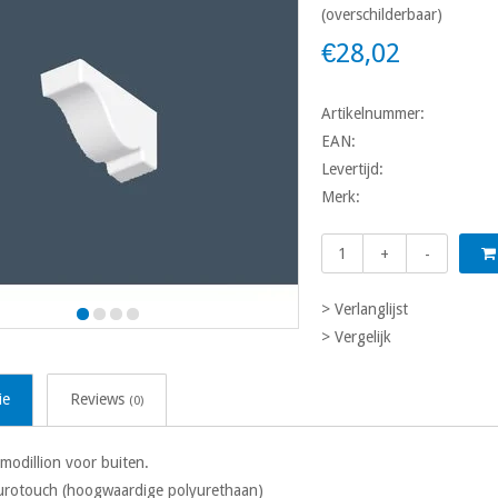
(overschilderbaar)
€28,02
Artikelnummer:
EAN:
Levertijd:
Merk:
+
-
> Verlanglijst
> Vergelijk
ie
Reviews
(0)
modillion voor buiten.
purotouch (hoogwaardige polyurethaan)