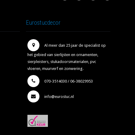
Eurostucdecor
Al meer dan 25 jaar de specialist op
het gebied van sierlijsten en ornamenten,
sierpleisters, stukadoorsmaterialen, pvc
vloeren, muurverf en zonwering.
070-3514030 / 06-38029953
info@eurostuc.nl