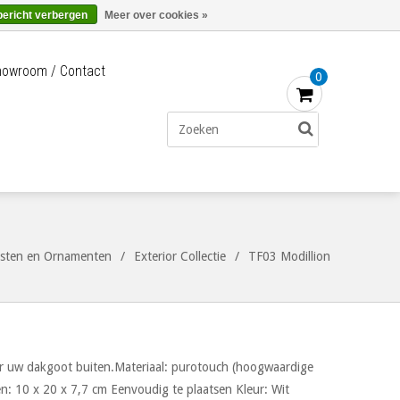
Merken
Bestellen - €0,00
Inloggen
bericht verbergen
Meer over cookies »
owroom / Contact
0
ijsten en Ornamenten
/
Exterior Collectie
/
TF03 Modillion
or uw dakgoot buiten.Materiaal: purotouch (hoogwaardige
: 10 x 20 x 7,7 cm Eenvoudig te plaatsen Kleur: Wit