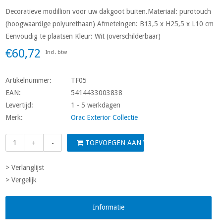
Decoratieve modillion voor uw dakgoot buiten.Materiaal: purotouch
(hoogwaardige polyurethaan) Afmeteingen: B13,5 x H25,5 x L10 cm
Eenvoudig te plaatsen Kleur: Wit (overschilderbaar)
€60,72
Incl. btw
Artikelnummer:
TF05
EAN:
5414433003838
Levertijd:
1 - 5 werkdagen
Merk:
Orac Exterior Collectie
TOEVOEGEN AAN WINKELWAGEN
+
-
> Verlanglijst
> Vergelijk
Informatie