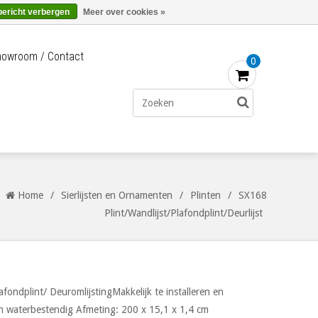
Merken
Bestellen - €0,00
Inloggen
bericht verbergen
Meer over cookies »
owroom / Contact
0
Home
/
Sierlijsten en Ornamenten
/
Plinten
/
SX168
Plint/Wandlijst/Plafondplint/Deurlijst
afondplint/ DeuromlijstingMakkelijk te installeren en
en waterbestendig Afmeting: 200 x 15,1 x 1,4 cm