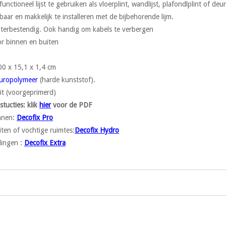
nctioneel lijst te gebruiken als vloerplint, wandlijst, plafondlplint of deur
baar en makkelijk te installeren met de bijbehorende lijm.
terbestendig. Ook handig om kabels te verbergen
or binnen en buiten
00 x 15,1 x 1,4 cm
uropolymeer
(harde kunststof).
it (voorgeprimerd)
nstucties:
klik
hier
voor de PDF
innen:
Decofix Pro
iten of vochtige ruimtes:
Decofix Hydro
ingen :
Decofix Extra