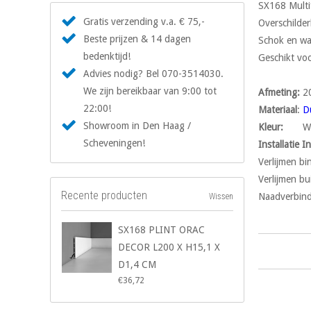
SX168 Multifu
Gratis verzending v.a. € 75,-
Overschilder
Beste prijzen & 14 dagen
Schok en wa
bedenktijd!
Geschikt vo
Advies nodig? Bel 070-3514030.
We zijn bereikbaar van 9:00 tot
Afmeting
:
2
22:00!
Materiaal
:
D
Showroom in Den Haag /
Kleur
:
W
Scheveningen!
Installatie I
Verlijmen b
Verlijmen bu
Recente producten
Naadverbind
Wissen
SX168 PLINT ORAC
DECOR L200 X H15,1 X
D1,4 CM
€36,72