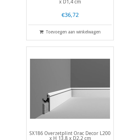
x D1,4 cm
€36,72
Toevoegen aan winkelwagen
SX186 Overzetplint Orac Decor L200
x H 13,8 x D2,2 cm