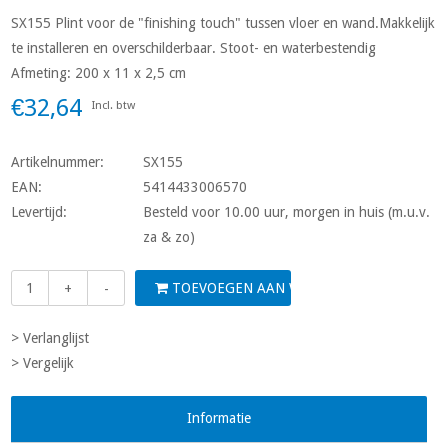
SX155 Plint voor de "finishing touch" tussen vloer en wand.Makkelijk
te installeren en overschilderbaar. Stoot- en waterbestendig
Afmeting: 200 x 11 x 2,5 cm
€32,64
Incl. btw
Artikelnummer:
SX155
EAN:
5414433006570
Levertijd:
Besteld voor 10.00 uur, morgen in huis (m.u.v.
za & zo)
TOEVOEGEN AAN WINKELWAGEN
+
-
> Verlanglijst
> Vergelijk
Informatie