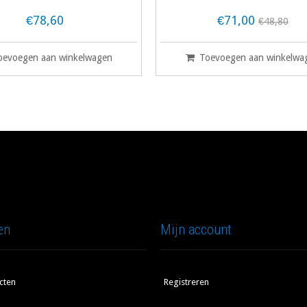
€78,60
€71,00
€48,80
oevoegen aan winkelwagen
Toevoegen aan winkelwa
en
Mijn account
cten
Registreren