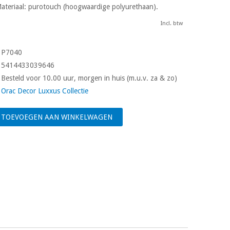
Materiaal: purotouch (hoogwaardige polyurethaan).
Incl. btw
P7040
5414433039646
Besteld voor 10.00 uur, morgen in huis (m.u.v. za & zo)
Orac Decor Luxxus Collectie
TOEVOEGEN AAN WINKELWAGEN