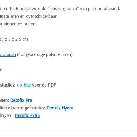
 en Plafondlijst voor de "finishing touch" van plafond of wand.
 installeren en overschilderbaar.
r binnen en buiten.
00 x 8 x 2,5 cm
urotouch
(hoogwaardige polyurethaan).
it
nstucties:
klik
hier
voor de PDF
innen:
Decofix Pro
iten of vochtige ruimtes:
Decofix Hydro
ingen :
Decofix Extra