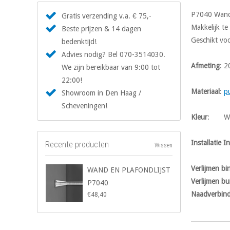
P7040 Wand-
Gratis verzending v.a. € 75,-
Makkelijk te
Beste prijzen & 14 dagen
Geschikt voo
bedenktijd!
Advies nodig? Bel 070-3514030.
Afmeting
: 2
We zijn bereikbaar van 9:00 tot
22:00!
Materiaal
:
p
Showroom in Den Haag /
Scheveningen!
Kleur
: W
Installatie I
Recente producten
Wissen
Verlijmen b
WAND EN PLAFONDLIJST
Verlijmen bu
P7040
Naadverbind
€48,40