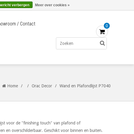
Merken
Bestellen - €0,00
Inloggen
bericht verbergen
Meer over cookies »
owroom / Contact
0
Home
/
/
Orac Decor
/
Wand en Plafondlijst P7040
st voor de "finishing touch" van plafond of
eren en overschilderbaar. Geschikt voor binnen en buiten.